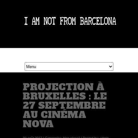
PROJECTION À
BRUXELLES : LE
27 SEPTEMBRE
AU CINÉMA
NOVA