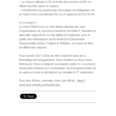
– La séance débute à 17h et le film dure environ 1h20. Un
débat aura lieu après la séance.
– L’événement est gratuit mais l’inscription est obligatoire via
un mail à cine-cracs@relie-f.be ou un appel au 02 513 54 94.
/// Le projet ///
Le Ciné-CRACS est un ciné-débat organisé par sept
Organisations de Jeunesse membres de Relie-F. Pluraliste et
alternatif, l’objectif de ce ciné-débat est d’aborder avec le
public des thématiques ayant attrait à la Citoyenneté
Responsable, Active, Critique et Solidaire, sur base de films
de différentes natures.
Pour l’année 2017-2018, les films traiteront tous de la
thématique de l’engagement, d’une manière ou d’une autre.
Retrouvez d’ores et déjà les prochaines dates ici. Les jeunes
seront bien entendu aux commandes de la programmation de
la saison et vous la dévoileront au complet le 27 septembre.
Pour plus d’infos, consultez notre site officiel :
https://
cinecracs.wixsite.com/
cinecracs