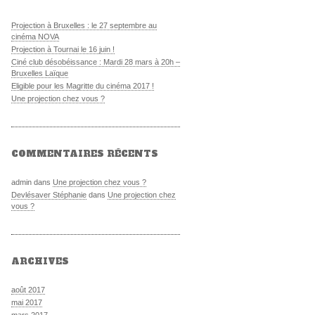
Projection à Bruxelles : le 27 septembre au
cinéma NOVA
Projection à Tournai le 16 juin !
Ciné club désobéissance : Mardi 28 mars à 20h –
Bruxelles Laïque
Eligible pour les Magritte du cinéma 2017 !
Une projection chez vous ?
COMMENTAIRES RÉCENTS
admin dans
Une projection chez vous ?
Devlésaver Stéphanie
dans
Une projection chez
vous ?
ARCHIVES
août 2017
mai 2017