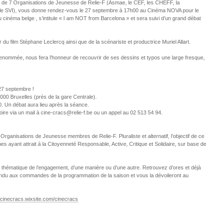
e 7 Organisations de Jeunesse de Relie-F (Asmae, le CEF, les CHEFF, la
le SVI), vous donne rendez-vous le 27 septembre à 17h00 au Cinéma NOVA pour le
u du cinéma belge , s’intitule « I am NOT from Barcelona » et sera suivi d’un grand débat
du film Stéphane Leclercq ainsi que de la scénariste et productrice Muriel Allart.
renommée, nous fera l’honneur de recouvrir de ses dessins et typos une large fresque,
 27 septembre !
00 Bruxelles (près de la gare Centrale).
0. Un débat aura lieu après la séance.
atoire via un mail à cine-cracs@relie-f.be ou un appel au 02 513 54 94.
ganisations de Jeunesse membres de Relie-F. Pluraliste et alternatif, l’objectif de ce
es ayant attrait à la Citoyenneté Responsable, Active, Critique et Solidaire, sur base de
la thématique de l’engagement, d’une manière ou d’une autre. Retrouvez d’ores et déjà
tendu aux commandes de la programmation de la saison et vous la dévoileront au
cinecracs.wixsite.com/
cinecracs