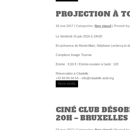
PROJECTION À TO
26 mai 2017 | Categories:
Non classé
| Posted by
Le Vendredi 16 juin 2016 à 19h30
En présence de Muriel Allart, Stéphane Leclercq et 
Complexe Imagix Tournai
Entrée : 9,50 € / Entrée+soutien à l’asbl : 12€
Réservation à Citadelle :
+32 69 84 04 54 – info@citadelle-asbl.org
READ MORE
CINÉ CLUB DÉSOB
20H – BRUXELLES
03 mar 2017 | Categories:
Non classé
| Posted by