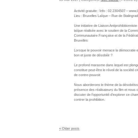
Activité gratuite : Info : 02 2304507 – www.l
Lieu : Bruxelles Laïque – Rue de Stalingra
Une initiative de Liaison Antiprohibitionniste
laïque réalisée avec le soutien de la Comm
Communautaire Française et de la Fédérat
Bruxelles
Lorsque le pouvoir menace la démocratie e
bon et juste de désobéir ?
Le profond marasme dans lequel est plongé
constitue peut-être le réveil de la société c
de contre-pouvoir.
Nous aborderons le thème de la désobéiss
présence des réalisateurs du film et nous 
discuter de l’opportunité d’explorer ce cha
contrer la prohibition.
« Older posts