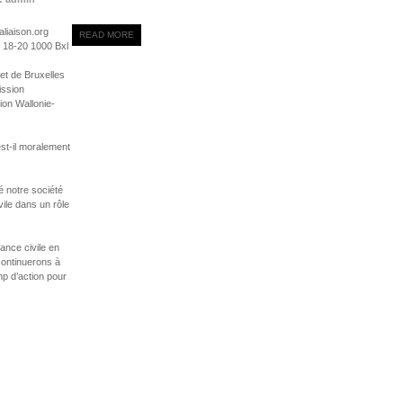
aliaison.org
READ MORE
d 18-20 1000 Bxl
 et de Bruxelles
ission
ion Wallonie-
st-il moralement
 notre société
ivile dans un rôle
ance civile en
continuerons à
mp d’action pour