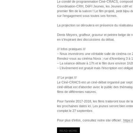
Le comité de programmation Ciné-CRACS, composé d
Coordination-CRH, DéFI Jeunes, les Jeunes cdH et 
premier film de la saison ! Le film projeté, petit bijo
sur l’engagement sous toutes ses formes.
La projection se déroulera en présence du réalisateur 
Denis Meyers, graffeur, graveur et peintre belge de 
en s’inspirant des discussions du débat.
/// Infos pratiques ///
– Nous investirons une véritable salle de cinéma ce
Rendez-vous au cinéma Nova : rue d’Arenberg 3 à 10
– La séance débute à 17h et le film dure environ 1h2
– L’événement est gratuit mais l’inscription est oblig
/// Le projet ///
Le Ciné-CRACS est un ciné-débat organisé par sept Or
ciné-débat est d’aborder avec le public des thématiqu
films de différentes natures.
Pour l’année 2017-2018, les films traiteront tous de 
les prochaines dates ici. Les jeunes seront bien en
complet le 27 septembre.
Pour plus d’infos, consultez notre site officiel :
https://
READ MORE